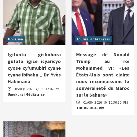
Ubuzima
Journal en Français
Igituntu gishobora
Message de Donald
gufata igice icyaricyo
Trump au roi
cyose cy’umubiri cyane
Mohammed VI: «Les
cyane ibihaha _ Dr. Yvès
États-Unis sont clairs:
Habimana
nous reconnaissons la
souveraineté du Maroc
05/08/ 2026 @ 3:56:34 PM
sur le Sahara»
Umukunzi Médiatrice
01/08/ 2026 @ 10:30:30 PM
THE BRIDGE. RW