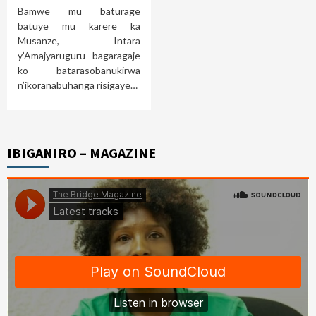
Bamwe mu baturage
batuye mu karere ka
Musanze, Intara
y’Amajyaruguru bagaragaje
ko batarasobanukirwa
n’ikoranabuhanga risigaye…
IBIGANIRO – MAGAZINE