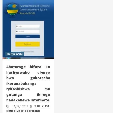
Menya n'ibi
Abaturage bifuza ko
hashyirwaho uburyo
bwo gukoresha
ikoranabuhanga
ryifashishwa mu
gutanga ikirego
hadakenewe Interinete
16/12/ 2019 @ 9:18:17 PM
Nkundiye Eric Bertrand