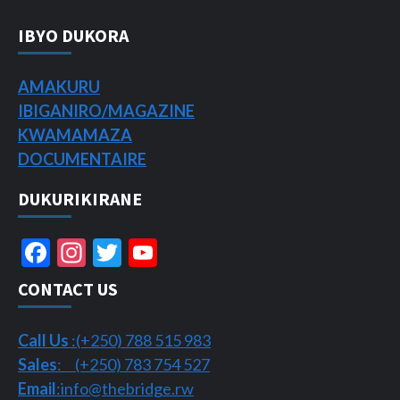
IBYO DUKORA
AMAKURU
IBIGANIRO/
MAGAZINE
KWAMAMAZA
DOCUMENTAIRE
DUKURIKIRANE
Facebook
Instagram
Twitter
YouTube
Channel
CONTACT US
Call Us
:(+250) 788 515 983
Sales
: (+250) 783 754 527
Email
:info@thebridge.rw